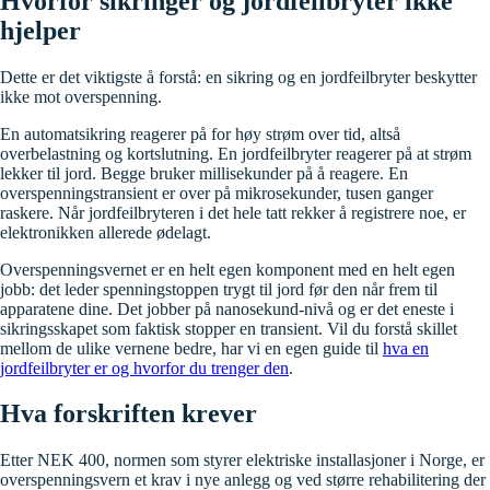
Hvorfor sikringer og jordfeilbryter ikke
hjelper
Dette er det viktigste å forstå: en sikring og en jordfeilbryter beskytter
ikke mot overspenning.
En automatsikring reagerer på for høy strøm over tid, altså
overbelastning og kortslutning. En jordfeilbryter reagerer på at strøm
lekker til jord. Begge bruker millisekunder på å reagere. En
overspenningstransient er over på mikrosekunder, tusen ganger
raskere. Når jordfeilbryteren i det hele tatt rekker å registrere noe, er
elektronikken allerede ødelagt.
Overspenningsvernet er en helt egen komponent med en helt egen
jobb: det leder spenningstoppen trygt til jord før den når frem til
apparatene dine. Det jobber på nanosekund-nivå og er det eneste i
sikringsskapet som faktisk stopper en transient. Vil du forstå skillet
mellom de ulike vernene bedre, har vi en egen guide til
hva en
jordfeilbryter er og hvorfor du trenger den
.
Hva forskriften krever
Etter NEK 400, normen som styrer elektriske installasjoner i Norge, er
overspenningsvern et krav i nye anlegg og ved større rehabilitering der