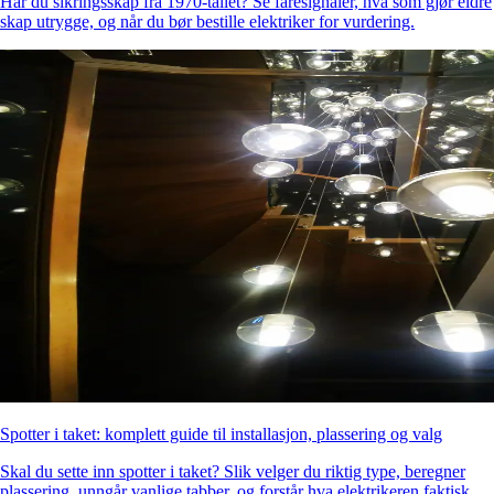
Har du sikringsskap fra 1970-tallet? Se faresignaler, hva som gjør eldre
skap utrygge, og når du bør bestille elektriker for vurdering.
Spotter i taket: komplett guide til installasjon, plassering og valg
Skal du sette inn spotter i taket? Slik velger du riktig type, beregner
plassering, unngår vanlige tabber, og forstår hva elektrikeren faktisk