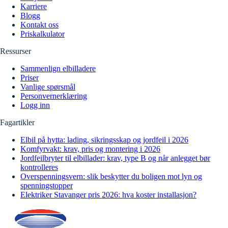
Karriere
Blogg
Kontakt oss
Priskalkulator
Ressurser
Sammenlign elbilladere
Priser
Vanlige spørsmål
Personvernerklæring
Logg inn
Fagartikler
Elbil på hytta: lading, sikringsskap og jordfeil i 2026
Komfyrvakt: krav, pris og montering i 2026
Jordfeilbryter til elbillader: krav, type B og når anlegget bør
kontrolleres
Overspenningsvern: slik beskytter du boligen mot lyn og
spenningstopper
Elektriker Stavanger pris 2026: hva koster installasjon?