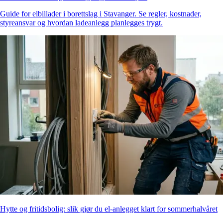
Guide for elbillader i borettslag i Stavanger. Se regler, kostnader,
styreansvar og hvordan ladeanlegg planlegges trygt.
Hytte og fritidsbolig: slik gjør du el-anlegget klart for sommerhalvåret