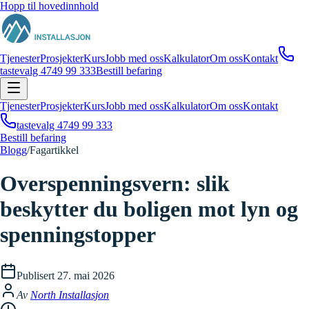
Hopp til hovedinnhold
Tjenester
Prosjekter
Kurs
Jobb med oss
Kalkulator
Om oss
Kontakt
tastevalg 4
749 99 333
Bestill befaring
Tjenester
Prosjekter
Kurs
Jobb med oss
Kalkulator
Om oss
Kontakt
tastevalg 4
749 99 333
Bestill befaring
Blogg
/
Fagartikkel
Overspenningsvern: slik
beskytter du boligen mot lyn og
spenningstopper
Publisert
27. mai 2026
Av
North Installasjon