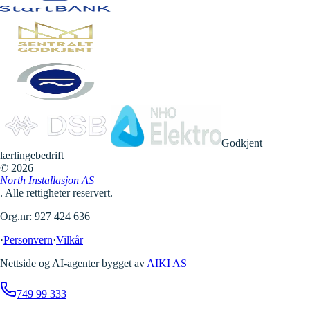
Godkjent
lærlingebedrift
©
2026
North Installasjon AS
. Alle rettigheter reservert.
Org.nr: 927 424 636
·
Personvern
·
Vilkår
Nettside og AI-agenter bygget av
AIKI AS
749 99 333