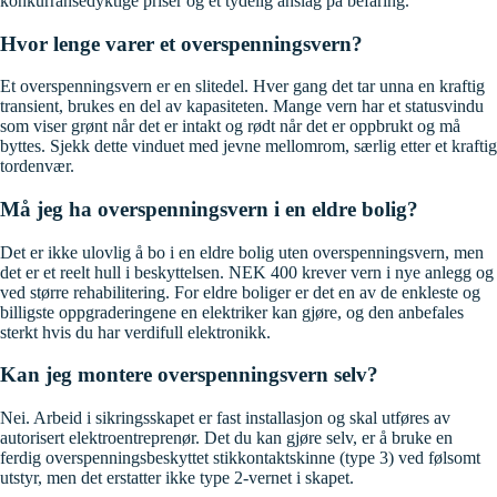
konkurransedyktige priser og et tydelig anslag på befaring.
Hvor lenge varer et overspenningsvern?
Et overspenningsvern er en slitedel. Hver gang det tar unna en kraftig
transient, brukes en del av kapasiteten. Mange vern har et statusvindu
som viser grønt når det er intakt og rødt når det er oppbrukt og må
byttes. Sjekk dette vinduet med jevne mellomrom, særlig etter et kraftig
tordenvær.
Må jeg ha overspenningsvern i en eldre bolig?
Det er ikke ulovlig å bo i en eldre bolig uten overspenningsvern, men
det er et reelt hull i beskyttelsen. NEK 400 krever vern i nye anlegg og
ved større rehabilitering. For eldre boliger er det en av de enkleste og
billigste oppgraderingene en elektriker kan gjøre, og den anbefales
sterkt hvis du har verdifull elektronikk.
Kan jeg montere overspenningsvern selv?
Nei. Arbeid i sikringsskapet er fast installasjon og skal utføres av
autorisert elektroentreprenør. Det du kan gjøre selv, er å bruke en
ferdig overspenningsbeskyttet stikkontaktskinne (type 3) ved følsomt
utstyr, men det erstatter ikke type 2-vernet i skapet.