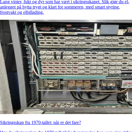
Lang vinter, fukt og dyr som har vært i sikringsskapet. Slik gjør du el-
anlegget på hytta trygt og klart for sommeren, med smart styring,
frostvakt og elbillading.
Sikringsskap fra 1970-tallet: når er det fare?