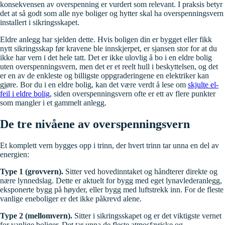
konsekvensen av overspenning er vurdert som relevant. I praksis betyr
det at så godt som alle nye boliger og hytter skal ha overspenningsvern
installert i sikringsskapet.
Eldre anlegg har sjelden dette. Hvis boligen din er bygget eller fikk
nytt sikringsskap før kravene ble innskjerpet, er sjansen stor for at du
ikke har vern i det hele tatt. Det er ikke ulovlig å bo i en eldre bolig
uten overspenningsvern, men det er et reelt hull i beskyttelsen, og det
er en av de enkleste og billigste oppgraderingene en elektriker kan
gjøre. Bor du i en eldre bolig, kan det være verdt å lese om
skjulte el-
feil i eldre bolig
, siden overspenningsvern ofte er ett av flere punkter
som mangler i et gammelt anlegg.
De tre nivåene av overspenningsvern
Et komplett vern bygges opp i trinn, der hvert trinn tar unna en del av
energien:
Type 1 (grovvern).
Sitter ved hovedinntaket og håndterer direkte og
nære lynnedslag. Dette er aktuelt for bygg med eget lynavlederanlegg,
eksponerte bygg på høyder, eller bygg med luftstrekk inn. For de fleste
vanlige eneboliger er det ikke påkrevd alene.
Type 2 (mellomvern).
Sitter i sikringsskapet og er det viktigste vernet
for vanlige boliger. Det tar unna de fleste atmosfæriske og