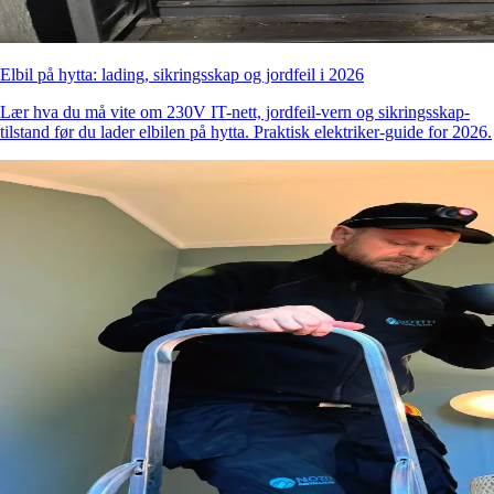
Elbil på hytta: lading, sikringsskap og jordfeil i 2026
Lær hva du må vite om 230V IT-nett, jordfeil-vern og sikringsskap-
tilstand før du lader elbilen på hytta. Praktisk elektriker-guide for 2026.