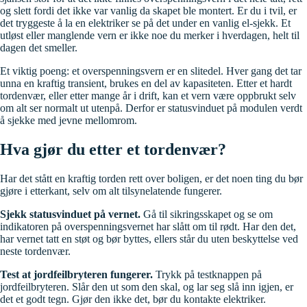
og slett fordi det ikke var vanlig da skapet ble montert. Er du i tvil, er
det tryggeste å la en elektriker se på det under en vanlig el-sjekk. Et
utløst eller manglende vern er ikke noe du merker i hverdagen, helt til
dagen det smeller.
Et viktig poeng: et overspenningsvern er en slitedel. Hver gang det tar
unna en kraftig transient, brukes en del av kapasiteten. Etter et hardt
tordenvær, eller etter mange år i drift, kan et vern være oppbrukt selv
om alt ser normalt ut utenpå. Derfor er statusvinduet på modulen verdt
å sjekke med jevne mellomrom.
Hva gjør du etter et tordenvær?
Har det stått en kraftig torden rett over boligen, er det noen ting du bør
gjøre i etterkant, selv om alt tilsynelatende fungerer.
Sjekk statusvinduet på vernet.
Gå til sikringsskapet og se om
indikatoren på overspenningsvernet har slått om til rødt. Har den det,
har vernet tatt en støt og bør byttes, ellers står du uten beskyttelse ved
neste tordenvær.
Test at jordfeilbryteren fungerer.
Trykk på testknappen på
jordfeilbryteren. Slår den ut som den skal, og lar seg slå inn igjen, er
det et godt tegn. Gjør den ikke det, bør du kontakte elektriker.