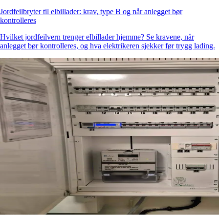
Jordfeilbryter til elbillader: krav, type B og når anlegget bør
kontrolleres
Hvilket jordfeilvern trenger elbillader hjemme? Se kravene, når
anlegget bør kontrolleres, og hva elektrikeren sjekker før trygg lading.