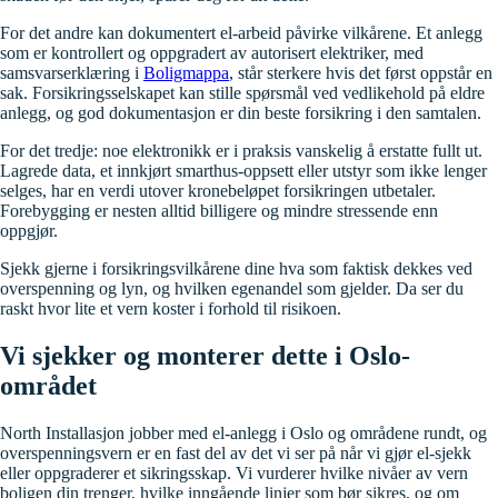
For det andre kan dokumentert el-arbeid påvirke vilkårene. Et anlegg
som er kontrollert og oppgradert av autorisert elektriker, med
samsvarserklæring i
Boligmappa
, står sterkere hvis det først oppstår en
sak. Forsikringsselskapet kan stille spørsmål ved vedlikehold på eldre
anlegg, og god dokumentasjon er din beste forsikring i den samtalen.
For det tredje: noe elektronikk er i praksis vanskelig å erstatte fullt ut.
Lagrede data, et innkjørt smarthus-oppsett eller utstyr som ikke lenger
selges, har en verdi utover kronebeløpet forsikringen utbetaler.
Forebygging er nesten alltid billigere og mindre stressende enn
oppgjør.
Sjekk gjerne i forsikringsvilkårene dine hva som faktisk dekkes ved
overspenning og lyn, og hvilken egenandel som gjelder. Da ser du
raskt hvor lite et vern koster i forhold til risikoen.
Vi sjekker og monterer dette i Oslo-
området
North Installasjon jobber med el-anlegg i Oslo og områdene rundt, og
overspenningsvern er en fast del av det vi ser på når vi gjør el-sjekk
eller oppgraderer et sikringsskap. Vi vurderer hvilke nivåer av vern
boligen din trenger, hvilke inngående linjer som bør sikres, og om