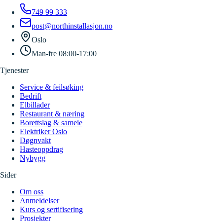
749 99 333
post@northinstallasjon.no
Oslo
Man-fre 08:00-17:00
Tjenester
Service & feilsøking
Bedrift
Elbillader
Restaurant & næring
Borettslag & sameie
Elektriker Oslo
Døgnvakt
Hasteoppdrag
Nybygg
Sider
Om oss
Anmeldelser
Kurs og sertifisering
Prosjekter