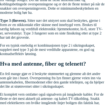
koblingsbetingede overspenningene og er det de fleste tenker på når de
snakker om overspenningsvern. Dette er minimumsbeskyttelsen en
moderne bolig bør ha.
Type 3 (finvern).
Sitter nær det utstyret som skal beskyttes, gjerne i
form av en stikkontakt eller skinne med innebygd vern. Brukes til
særlig følsom og verdifull elektronikk: hjemmekontor, hi-fi, store TV-
er, serverutstyr. Type 3 fungerer som en siste finsikring etter at type 2
har tatt det groveste.
For en typisk enebolig er kombinasjonen type 2 i sikringsskapet,
supplert med type 3 på de mest verdifulle apparatene, en god og
kostnadseffektiv løsning.
Hva med antenne, fiber og telenett?
En feil mange gjør er å beskytte strømnettet og glemme alt det andre
som går inn i huset. Overspenning fra lyn finner gjerne veien inn via
antennekabelen, fibermodemet eller den gamle telelinjen, og da hjelper
det lite at strømvernet sitter i sikringsskapet.
Et komplett vern omfatter også signalvern på inngående kabler. For de
fleste er det mest aktuelt på antenne- og kabel-TV-tilkobling. Snakk
med elektrikeren om hvilke inngående linjer boligen din faktisk har,