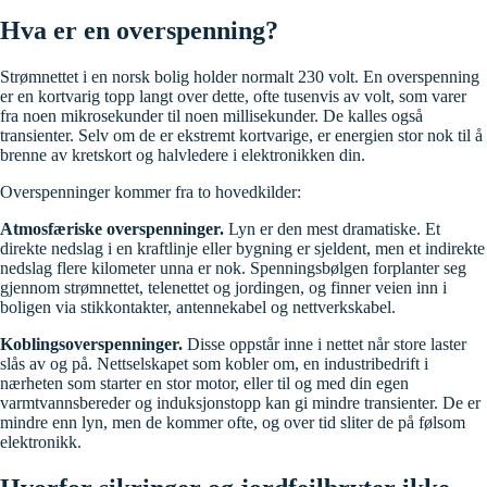
Hva er en overspenning?
Strømnettet i en norsk bolig holder normalt 230 volt. En overspenning
er en kortvarig topp langt over dette, ofte tusenvis av volt, som varer
fra noen mikrosekunder til noen millisekunder. De kalles også
transienter. Selv om de er ekstremt kortvarige, er energien stor nok til å
brenne av kretskort og halvledere i elektronikken din.
Overspenninger kommer fra to hovedkilder:
Atmosfæriske overspenninger.
Lyn er den mest dramatiske. Et
direkte nedslag i en kraftlinje eller bygning er sjeldent, men et indirekte
nedslag flere kilometer unna er nok. Spenningsbølgen forplanter seg
gjennom strømnettet, telenettet og jordingen, og finner veien inn i
boligen via stikkontakter, antennekabel og nettverkskabel.
Koblingsoverspenninger.
Disse oppstår inne i nettet når store laster
slås av og på. Nettselskapet som kobler om, en industribedrift i
nærheten som starter en stor motor, eller til og med din egen
varmtvannsbereder og induksjonstopp kan gi mindre transienter. De er
mindre enn lyn, men de kommer ofte, og over tid sliter de på følsom
elektronikk.