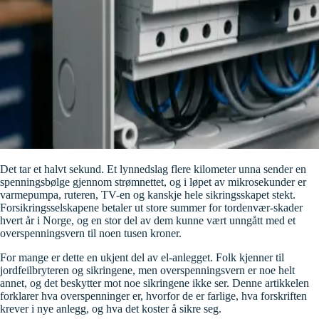
Det tar et halvt sekund. Et lynnedslag flere kilometer unna sender en
spenningsbølge gjennom strømnettet, og i løpet av mikrosekunder er
varmepumpa, ruteren, TV-en og kanskje hele sikringsskapet stekt.
Forsikringsselskapene betaler ut store summer for tordenvær-skader
hvert år i Norge, og en stor del av dem kunne vært unngått med et
overspenningsvern til noen tusen kroner.
For mange er dette en ukjent del av el-anlegget. Folk kjenner til
jordfeilbryteren og sikringene, men overspenningsvern er noe helt
annet, og det beskytter mot noe sikringene ikke ser. Denne artikkelen
forklarer hva overspenninger er, hvorfor de er farlige, hva forskriften
krever i nye anlegg, og hva det koster å sikre seg.