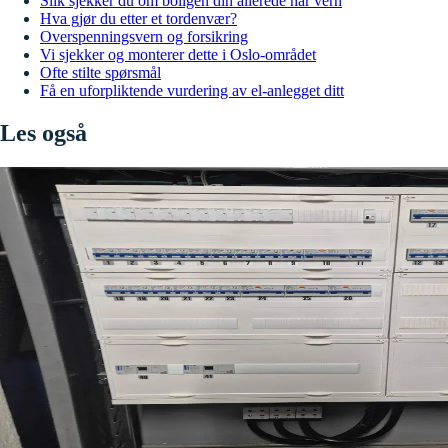
Slik sjekker du om boligen din allerede har vern
Hva gjør du etter et tordenvær?
Overspenningsvern og forsikring
Vi sjekker og monterer dette i Oslo-området
Ofte stilte spørsmål
Få en uforpliktende vurdering av el-anlegget ditt
Les også