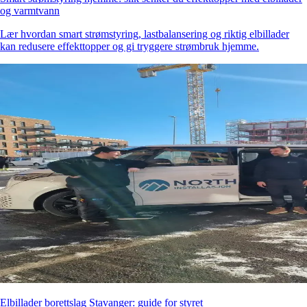
og varmtvann
Lær hvordan smart strømstyring, lastbalansering og riktig elbillader
kan redusere effekttopper og gi tryggere strømbruk hjemme.
Elbillader borettslag Stavanger: guide for styret