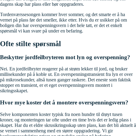
dagens skap har plass eller bør oppgraderes.
Tordenværssesongen kommer hver sommer, og det smarte er å ha
vernet på plass før det smeller, ikke etter. Hvis du er usikker på om
boligen din har overspenningsvern i det hele tatt, er det et enkelt
spørsmål vi kan svare på under en befaring.
Ofte stilte spørsmål
Beskytter jordfeilbryteren mot lyn og overspenning?
Nei. En jordfeilbryter reagerer på at strøm lekker til jord, og bruker
millisekunder på å koble ut. En overspenningstransient fra lyn er over
på mikrosekunder, altså tusen ganger raskere. Det eneste som faktisk
stopper en transient, er et eget overspenningsvern montert i
sikringsskapet.
Hvor mye koster det å montere overspenningsvern?
Selve komponenten koster typisk fra noen hundre til drøyt tusen
kroner, og monteringen tar ofte under en time hvis det er ledig plass i
skapet. Har du et eldre skrusikringsskap uten plass, kan det bli aktuelt å
se vernet i sammenheng med en større oppgradering. Vi gir