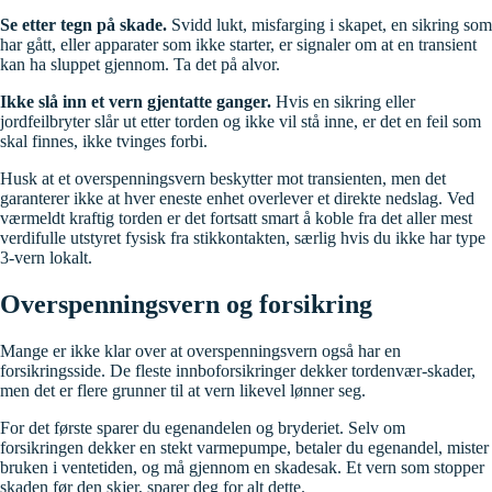
Se etter tegn på skade.
Svidd lukt, misfarging i skapet, en sikring som
har gått, eller apparater som ikke starter, er signaler om at en transient
kan ha sluppet gjennom. Ta det på alvor.
Ikke slå inn et vern gjentatte ganger.
Hvis en sikring eller
jordfeilbryter slår ut etter torden og ikke vil stå inne, er det en feil som
skal finnes, ikke tvinges forbi.
Husk at et overspenningsvern beskytter mot transienten, men det
garanterer ikke at hver eneste enhet overlever et direkte nedslag. Ved
værmeldt kraftig torden er det fortsatt smart å koble fra det aller mest
verdifulle utstyret fysisk fra stikkontakten, særlig hvis du ikke har type
3-vern lokalt.
Overspenningsvern og forsikring
Mange er ikke klar over at overspenningsvern også har en
forsikringsside. De fleste innboforsikringer dekker tordenvær-skader,
men det er flere grunner til at vern likevel lønner seg.
For det første sparer du egenandelen og bryderiet. Selv om
forsikringen dekker en stekt varmepumpe, betaler du egenandel, mister
bruken i ventetiden, og må gjennom en skadesak. Et vern som stopper
skaden før den skjer, sparer deg for alt dette.