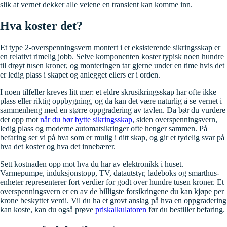
slik at vernet dekker alle veiene en transient kan komme inn.
Hva koster det?
Et type 2-overspenningsvern montert i et eksisterende sikringsskap er
en relativt rimelig jobb. Selve komponenten koster typisk noen hundre
til drøyt tusen kroner, og monteringen tar gjerne under en time hvis det
er ledig plass i skapet og anlegget ellers er i orden.
I noen tilfeller kreves litt mer: et eldre skrusikringsskap har ofte ikke
plass eller riktig oppbygning, og da kan det være naturlig å se vernet i
sammenheng med en større oppgradering av tavlen. Da bør du vurdere
det opp mot
når du bør bytte sikringsskap
, siden overspenningsvern,
ledig plass og moderne automatsikringer ofte henger sammen. På
befaring ser vi på hva som er mulig i ditt skap, og gir et tydelig svar på
hva det koster og hva det innebærer.
Sett kostnaden opp mot hva du har av elektronikk i huset.
Varmepumpe, induksjonstopp, TV, datautstyr, ladeboks og smarthus-
enheter representerer fort verdier for godt over hundre tusen kroner. Et
overspenningsvern er en av de billigste forsikringene du kan kjøpe per
krone beskyttet verdi. Vil du ha et grovt anslag på hva en oppgradering
kan koste, kan du også prøve
priskalkulatoren
før du bestiller befaring.