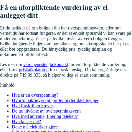
Få en uforpliktende vurdering av el-
anlegget ditt
Er du usikker på om boligen din har overspenningsvern, eller om
vernet du har fortsatt fungerer, er det et enkelt spørsmål vi kan svare på
under en befaring. Vi ser på hvilke nivåer av vern boligen trenger,
hvilke inngående linjer som bør sikres, og om sikringsskapet har plass
eller bør oppgraderes. Du får tydelig pris, tydelig tidsplan og
dokumentert utført arbeid.
Les mer om
våre tjenester
,
ta kontakt
for en uforpliktende vurdering,
eller bruk
priskalkulatoren
for et raskt anslag. Du kan også ringe oss
direkte på 749 99 333, så hjelper vi deg så snart som mulig.
Innhold
Hva er en overspenning?
Hvorfor sikringer og jordfeilbryter ikke hjelper
Hva forskriften krever
De tre nivåene av overspenningsvern
Hva med antenne, fiber og telenett?
Hva koster det?
Dette må elektriker gjøre