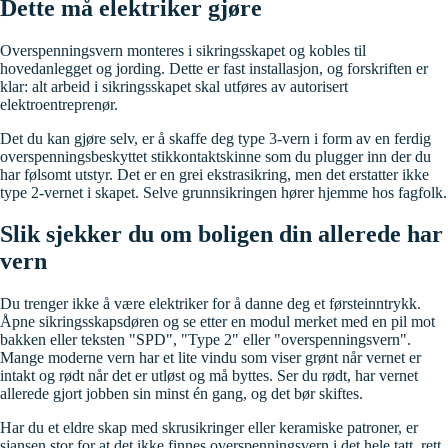
Dette må elektriker gjøre
Overspenningsvern monteres i sikringsskapet og kobles til
hovedanlegget og jording. Dette er fast installasjon, og forskriften er
klar: alt arbeid i sikringsskapet skal utføres av autorisert
elektroentreprenør.
Det du kan gjøre selv, er å skaffe deg type 3-vern i form av en ferdig
overspenningsbeskyttet stikkontaktskinne som du plugger inn der du
har følsomt utstyr. Det er en grei ekstrasikring, men det erstatter ikke
type 2-vernet i skapet. Selve grunnsikringen hører hjemme hos fagfolk.
Slik sjekker du om boligen din allerede har
vern
Du trenger ikke å være elektriker for å danne deg et førsteinntrykk.
Åpne sikringsskapsdøren og se etter en modul merket med en pil mot
bakken eller teksten "SPD", "Type 2" eller "overspenningsvern".
Mange moderne vern har et lite vindu som viser grønt når vernet er
intakt og rødt når det er utløst og må byttes. Ser du rødt, har vernet
allerede gjort jobben sin minst én gang, og det bør skiftes.
Har du et eldre skap med skrusikringer eller keramiske patroner, er
sjansen stor for at det ikke finnes overspenningsvern i det hele tatt, rett