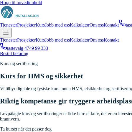
Hopp til hovedinnhold
Tjenester
Prosjekter
Kurs
Jobb med oss
Kalkulator
Om oss
Kontakt
tas
Tjenester
Prosjekter
Kurs
Jobb med oss
Kalkulator
Om oss
Kontakt
tastevalg 4
749 99 333
Bestill befaring
Kurs og sertifisering
Kurs for HMS og sikkerhet
Vi tilbyr digitale og fysiske kurs innen HMS, elsikkerhet og sertifiserin
Riktig kompetanse gir tryggere arbeidsplas
Lovpålagte kurs og sertifiseringer er ikke bare et krav, det er en invest
brannvern.
Ta kurset når det passer deg