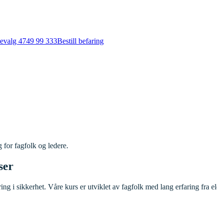
tevalg 4
749 99 333
Bestill befaring
g for fagfolk og ledere.
ser
ering i sikkerhet. Våre kurs er utviklet av fagfolk med lang erfaring fra 