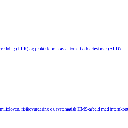
eredning (HLR) og praktisk bruk av automatisk hjertestarter (AED).
iljøloven, risikovurdering og systematisk HMS-arbeid med internkontr