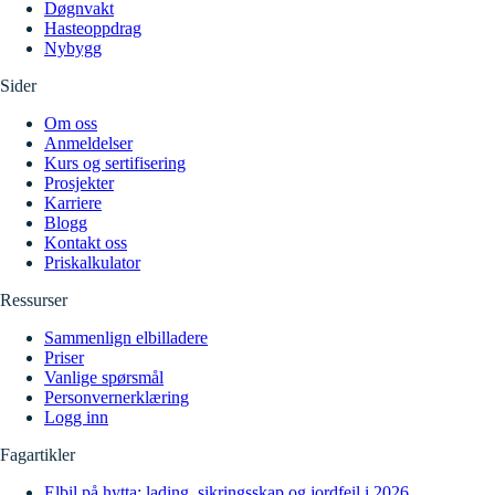
Døgnvakt
Hasteoppdrag
Nybygg
Sider
Om oss
Anmeldelser
Kurs og sertifisering
Prosjekter
Karriere
Blogg
Kontakt oss
Priskalkulator
Ressurser
Sammenlign elbilladere
Priser
Vanlige spørsmål
Personvernerklæring
Logg inn
Fagartikler
Elbil på hytta: lading, sikringsskap og jordfeil i 2026