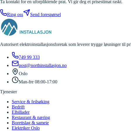
Ta kontakt for en uforpliktende prat. Vi gir deg et prisestimat raskt.
Ring oss
Send forespørsel
Autorisert elektroinstallasjonsforetak som leverer trygge løsninger til p
749 99 333
post@northinstallasjon.no
Oslo
Man-fre 08:00-17:00
Tjenester
Service & feilsøking
Bedrift
Elbillader
Restaurant & næring
Borettslag & sameie
Elektriker Oslo