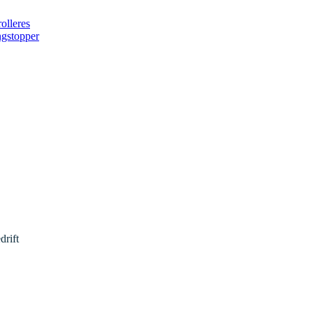
rolleres
ngstopper
drift