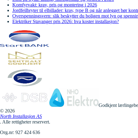
Komfyrvakt: krav, pris og montering i 2026
Jordfeilbryter til elbillader: krav, type B og når anlegget bør kont
Overspenningsvern: slik beskytter du boligen mot lyn og spenni
Elektriker Stavanger pris 2026: hva koster installasjon?
Godkjent lærlingebe
©
2026
North Installasjon AS
. Alle rettigheter reservert.
Org.nr: 927 424 636