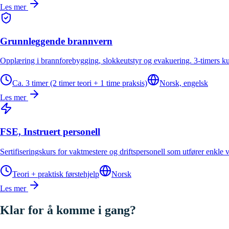
Les mer
Grunnleggende brannvern
Opplæring i brannforebygging, slokkeutstyr og evakuering. 3-timers ku
Ca. 3 timer (2 timer teori + 1 time praksis)
Norsk, engelsk
Les mer
FSE, Instruert personell
Sertifiseringskurs for vaktmestere og driftspersonell som utfører enkle
Teori + praktisk førstehjelp
Norsk
Les mer
Klar for å komme i gang?