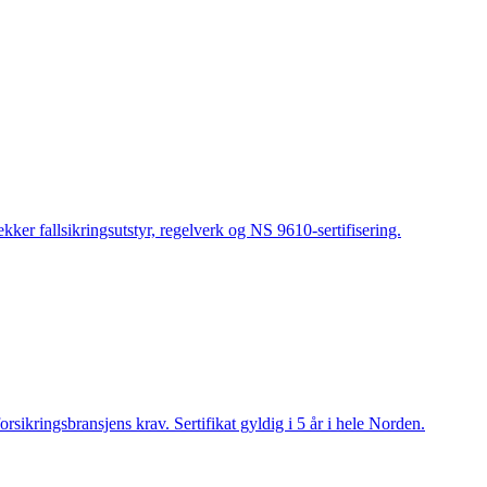
kker fallsikringsutstyr, regelverk og NS 9610-sertifisering.
orsikringsbransjens krav. Sertifikat gyldig i 5 år i hele Norden.